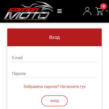
0
Вход
E-mail
Парола
Забравена парола? Натиснете тук
ВХОД