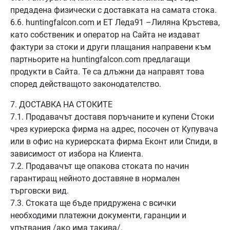
предадена физически с доставката на самата стока.
6.6. huntingfalcon.com и ЕТ Леда91 –Лиляна Кръстева,
като собственик и оператор на Сайта не издават
фактури за стоки и други плащания направени към
партньорите на huntingfalcon.com предлагащи
продукти в Сайта. Те са длъжни да направят това
според действащото законодателство.
7. ДОСТАВКА НА СТОКИТЕ
7.1. Продавачът доставя поръчаните и купени Стоки
чрез куриерска фирма на адрес, посочен от Купувача
или в офис на куриерската фирма Еконт или Спиди, в
зависимост от избора на Клиента.
7.2. Продавачът ще опакова стоката по начин
гарантиращ нейното доставяне в нормален
търговски вид.
7.3. Стоката ще бъде придружена с всички
необходими платежни документи, гаранции и
упътвания /ако има такива/.