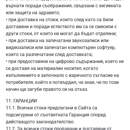
върнати поради съображения, свързани с хигиената
или защита на здравето;
• при доставка на стоки, които след като са били
доставени и поради естеството им са се смесили с
други стоки, от които не могат да бъдат отделени;
• при доставка на запечатани звукозаписи или
видеозаписи или запечатан компютърен софтуер,
които са разпечатани след доставката;
• при предоставяне на цифрово съдържание, което не
се доставя на материален носител, когато
изпълнението е започнало с изричното съгласие на
потребителя, който е потвърдил, че знае, че по този
начин ще загуби правото си на отказ.
11. ГАРАНЦИИ
11.1. Всички стоки предлагани в Сайта са
подсигурени от съответната Гаранция според
действащото законодателство.
11.2. За всички стоки продавани и доставяни от