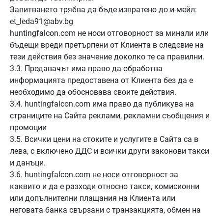
Запитването трябва да бъде изпратено до и-мейл:
et_leda91@abv.bg
huntingfalcon.com не носи отговорност за минали или
бъдещи вреди претърпени от Клиента в следсвие на
тези действия без значение доколко те са правилни.
3.3. Продавачът има право да обработва
информацията предоставена от Клиента без да е
необходимо да обосновава своите действия.
3.4. huntingfalcon.com има право да публикува на
страниците на Сайта реклами, рекламни съобщения и
промоции
3.5. Всички цени на стоките и услугите в Сайта са в
лева, с включено ДДС и всички други законови такси
и данъци.
3.6. huntingfalcon.com не носи отговорност за
каквито и да е разходи относно такси, комисионни
или допълнителни плащания на Клиента или
неговата банка свързани с транзакцията, обмен на