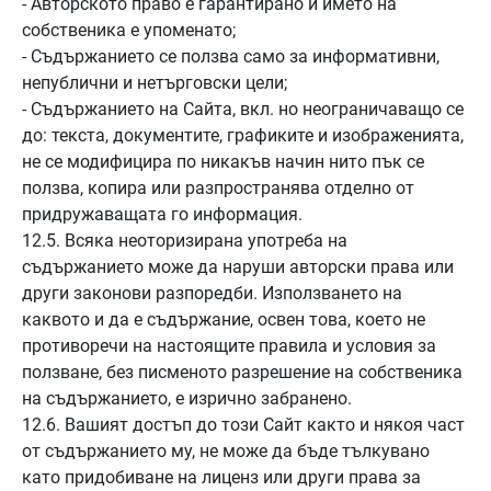
- Авторското право е гарантирано и името на
собственика е упоменато;
- Съдържанието се ползва само за информативни,
непублични и нетърговски цели;
- Съдържанието на Сайта, вкл. но неограничаващо се
до: текста, документите, графиките и изображенията,
не се модифицира по никакъв начин нито пък се
ползва, копира или разпространява отделно от
придружаващата го информация.
12.5. Всяка неоторизирана употреба на
съдържанието може да наруши авторски права или
други законови разпоредби. Използването на
каквото и да е съдържание, освен това, което не
противоречи на настоящите правила и условия за
ползване, без писменото разрешение на собственика
на съдържанието, е изрично забранено.
12.6. Вашият достъп до този Сайт както и някоя част
от съдържанието му, не може да бъде тълкувано
като придобиване на лиценз или други права за