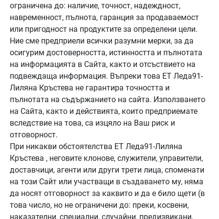
ограничена до: наличие, точност, надеждност,
навременност, пълнота, гаранция за продаваемост
или пригодност на продуктите за определени цели.
Ние сме предприели всички разумни мерки, за да
осигурим достоверността, истинността и пълнотата
на информацията в Сайта, както и отсъствието на
подвеждаща информация. Въпреки това ЕТ Леда91-
Лиляна Кръстева не гарантира точността и
пълнотата на съдържанието на сайта. Използването
на Сайта, както и действията, които предприемате
вследствие на това, са изцяло на Ваш риск и
отговорност.
При никакви обстоятелства ЕТ Леда91-Лиляна
Кръстева , неговите клонове, служители, управители,
доставчици, агенти или други трети лица, споменати
на този Сайт или участващи в създаването му, няма
да носят отговорност за каквито и да е било щети (в
това число, но не ограничени до: преки, косвени,
наказателни, специални, случайни, предизвикани,