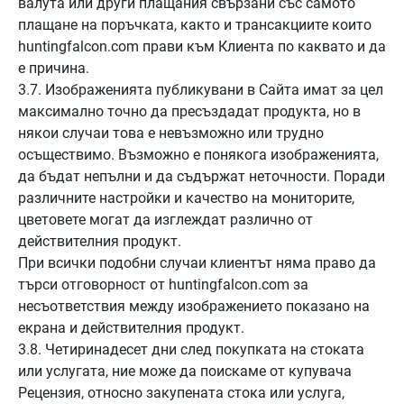
валута или други плащания свързани със самото
плащане на поръчката, както и трансакциите които
huntingfalcon.com прави към Клиента по каквато и да
е причина.
3.7. Изображенията публикувани в Сайта имат за цел
максимално точно да пресъздадат продукта, но в
някои случаи това е невъзможно или трудно
осъществимо. Възможно е понякога изображенията,
да бъдат непълни и да съдържат неточности. Поради
различните настройки и качество на мониторите,
цветовете могат да изглеждат различно от
действителния продукт.
При всички подобни случаи клиентът няма право да
търси отговорност от huntingfalcon.com за
несъответствия между изображението показано на
екрана и действителния продукт.
3.8. Четиринадесет дни след покупката на стоката
или услугата, ние може да поискаме от купувача
Рецензия, относно закупената стока или услуга,