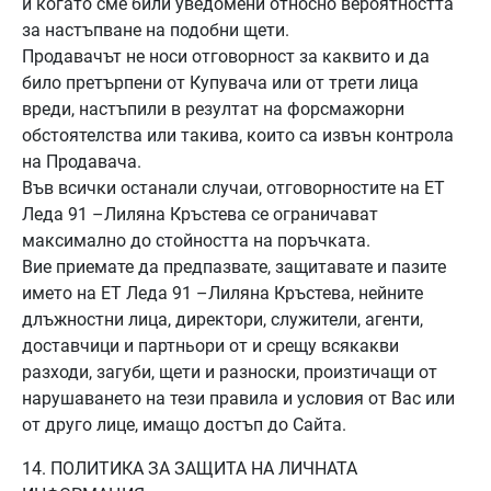
и когато сме били уведомени относно вероятността
за настъпване на подобни щети.
Продавачът не носи отговорност за каквито и да
било претърпени от Купувача или от трети лица
вреди, настъпили в резултат на форсмажорни
обстоятелства или такива, които са извън контрола
на Продавача.
Във всички останали случаи, отговорностите на ЕТ
Леда 91 –Лиляна Кръстева се ограничават
максимално до стойността на поръчката.
Вие приемате да предпазвате, защитавате и пазите
името на ЕТ Леда 91 –Лиляна Кръстева, нейните
длъжностни лица, директори, служители, агенти,
доставчици и партньори от и срещу всякакви
разходи, загуби, щети и разноски, произтичащи от
нарушаването на тези правила и условия от Вас или
от друго лице, имащо достъп до Сайта.
14. ПОЛИТИКА ЗА ЗАЩИТА НА ЛИЧНАТА