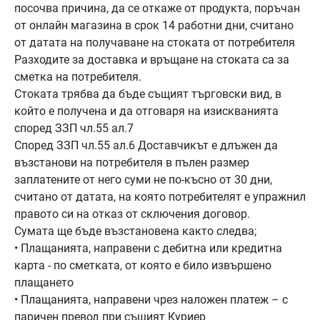
посочва причина, да се откаже от продукта, поръчан
от онлайн магазина в срок 14 работни дни, считано
от датата на получаване на стоката от потребителя
Разходите за доставка и връщане на стоката са за
сметка на потребителя.
Стоката трябва да бъде същият търговски вид, в
който е получена и да отговаря на изискванията
според ЗЗП чл.55 ал.7
Според ЗЗП чл.55 ал.6 Доставчикът е длъжен да
възстанови на потребителя в пълен размер
заплатените от него суми не по-късно от 30 дни,
считано от датата, на която потребителят е упражнил
правото си на отказ от сключения договор.
Сумата ще бъде възстановена както следва;
• Плащанията, направени с дебитна или кредитна
карта - по сметката, от която е било извършено
плащането
• Плащанията, направени чрез наложен платеж – с
паричен превод при същият Куриер