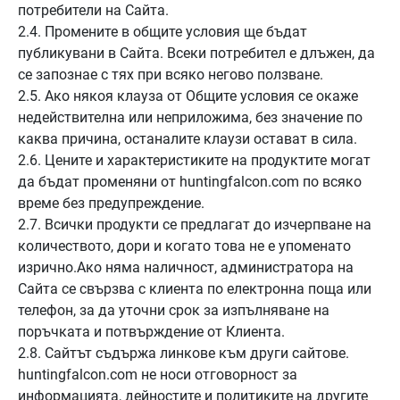
потребители на Сайта.
2.4. Промените в общите условия ще бъдат
публикувани в Сайта. Всеки потребител е длъжен, да
се запознае с тях при всяко негово ползване.
2.5. Ако някоя клауза от Общите условия се окаже
недействителна или неприложима, без значение по
каква причина, останалите клаузи остават в сила.
2.6. Цените и характеристиките на продуктите могат
да бъдат променяни от huntingfalcon.com по всяко
време без предупреждение.
2.7. Всички продукти се предлагат до изчерпване на
количеството, дори и когато това не е упоменато
изрично.Ако няма наличност, администратора на
Сайта се свързва с клиента по електронна поща или
телефон, за да уточни срок за изпълняване на
поръчката и потвърждение от Клиента.
2.8. Сайтът съдържа линкове към други сайтове.
huntingfalcon.com не носи отговорност за
информацията, дейностите и политиките на другите