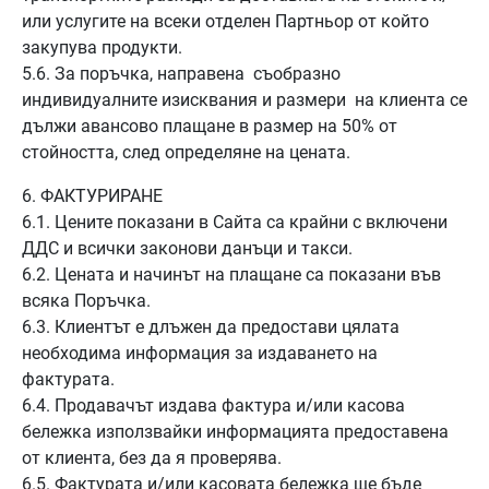
или услугите на всеки отделен Партньор от който
закупува продукти.
5.6. За поръчка, направена съобразно
индивидуалните изисквания и размери на клиента се
дължи авансово плащане в размер на 50% от
стойността, след определяне на цената.
6. ФАКТУРИРАНЕ
6.1. Цените показани в Сайта са крайни с включени
ДДС и всички законови данъци и такси.
6.2. Цената и начинът на плащане са показани във
всяка Поръчка.
6.3. Клиентът е длъжен да предостави цялата
необходима информация за издаването на
фактурата.
6.4. Продавачът издава фактура и/или касова
бележка използвайки информацията предоставена
от клиента, без да я проверява.
6.5. Фактурата и/или касовата бележка ще бъде