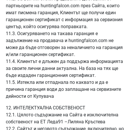
партньорите на huntingfalcon.com през Сайта, които
имат писмена гаранция, Клиентът ще получи един
гаранционен сертификат с информация за сервизния
център, който осигурява поправката.
11.3. Осигуряването на такава гаранция е
задължение на продавача и huntingfalcon.com не
може да бъде отговорен за неналичието на гаранция
и/или гаранционен сертификат.
11.4. Клиентът е длъжен да поддържа информацията
за своите лични данни актуална. На база на тях ще
бъде издаден гаранционния сертификат.
11.5. Изтекла или отпаднала по каквато и да е
причина гаранция води до заплащане на сервизните
дейности от Купувача
12. ИНТЕЛЕКТУАЛНА СОБСТВЕНОСТ
12.1. Цялото съдържание на Сайта е изключителна
собственост на ЕТ Леда91 –Лиляна Кръстева
12.2. Сайтът и неговото съдържание, включително, но