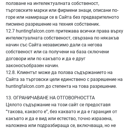
ползване на интелектуалната собственост,
търговските марки или фирмени знаци, описани по-
горе или намиращи се в Сайта без предварителното
писмено разрешение на техния собственик.
12.7 huntingfalcon.com притежава всички права върху
интелектуалната собственост, свързана по някакъв
начин със Сайта независимо дали са негова
собственост или са получени на база сключени
договори или по какъвто и да е друг
законосъобразен начин.
12.8. Клиентът мoже да ползва съдържанието на
Сайта за търговски цели единствено с разрешение на
huntingfalcon.com до степента на това разрешение.
13. ОГРАНИЧАВАНЕ НА ОТГОВОРНОСТТА
Цялото съдържание на този сайт се предоставя
“такова, каквото е”, без каквато и да е гаранция от
какъвто и да е вид или естество, точно изразена,
наложена или подразбираща се, включваща, но не