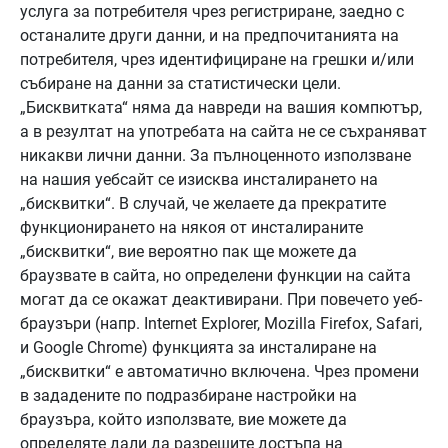
услуга за потребителя чрез регистриране, заедно с
останалите други данни, и на предпочитанията на
потребителя, чрез идентифициране на грешки и/или
събиране на данни за статистически цели.
„Бисквитката“ няма да навреди на вашия компютър,
а в резултат на употребата на сайта не се съхраняват
никакви лични данни. За пълноценното използване
на нашия уебсайт се изисква инсталирането на
„бисквитки“. В случай, че желаете да прекратите
функционирането на някоя от инсталираните
„бисквитки“, вие вероятно пак ще можете да
браузвате в сайта, но определени функции на сайта
могат да се окажат деактивирани. При повечето уеб-
браузъри (напр. Internet Explorer, Mozilla Firefox, Safari,
и Google Chrome) функцията за инсталиране на
„бисквитки“ е автоматично включена. Чрез промени
в зададените по подразбиране настройки на
браузъра, който използвате, вие можете да
определяте дали да разрешите достъпа на