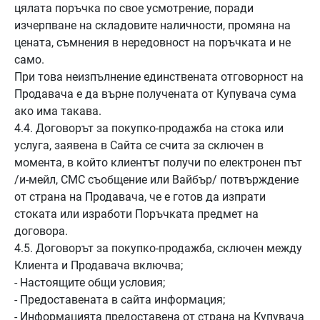
цялата поръчка по свое усмотрение, поради
изчерпване на складовите наличности, промяна на
цената, съмнения в нередовност на поръчката и не
само.
При това неизпълнение единствената отговорност на
Продавача е да върне получената от Купувача сума
ако има такава.
4.4. Договорът за покупко-продажба на стока или
услуга, заявена в Сайта се счита за сключен в
момента, в който клиентът получи по електронен път
/и-мейл, СМС съобщение или Вайбър/ потвърждение
от страна на Продавача, че е готов да изпрати
стоката или изработи Поръчката предмет на
договора.
4.5. Договорът за покупко-продажба, сключен между
Клиента и Продавача включва;
- Настоящите общи условия;
- Предоставената в сайта информация;
- Информацията предоставена от страна на Купувача