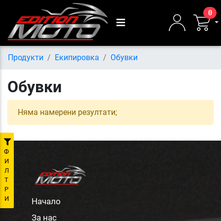
0
Продукти
Екипировка
Обувки
Обувки
Няма намерени резултати;
Ф
И
Л
Т
Р
И
Начало
За нас