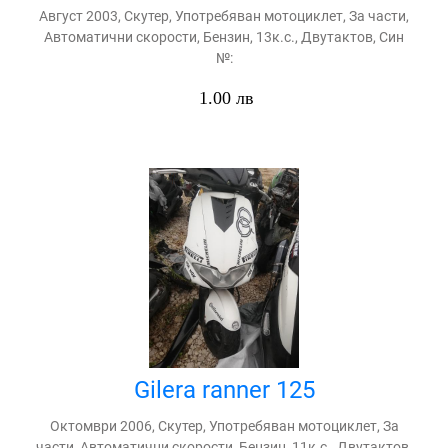
Август 2003, Скутер, Употребяван мотоциклет, За части,
Автоматични скорости, Бензин, 13к.с., Двутактов, Син
№:
1.00 лв
Gilera ranner 125
Октомври 2006, Скутер, Употребяван мотоциклет, За
части, Автоматични скорости, Бензин, 11к.с., Двутактов,