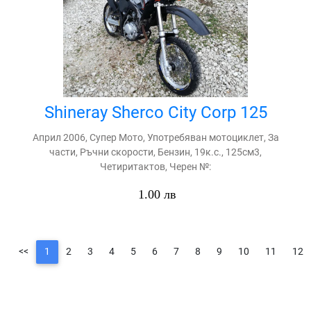
Shineray Sherco City Corp 125
Април 2006, Супер Мото, Употребяван мотоциклет, За
части, Ръчни скорости, Бензин, 19к.с., 125см3,
Четиритактов, Черен №:
1.00 лв
<<
1
2
3
4
5
6
7
8
9
10
11
12