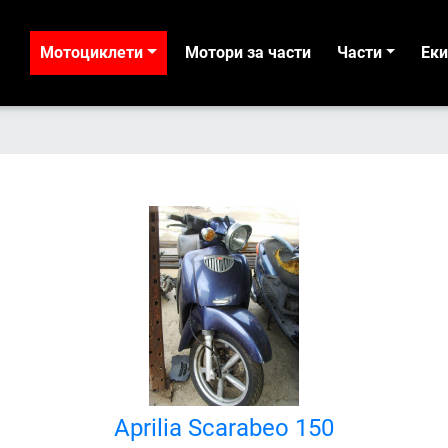
Мотоциклети
Мотори за части
Части
Ек
Aprilia Scarabeo 150