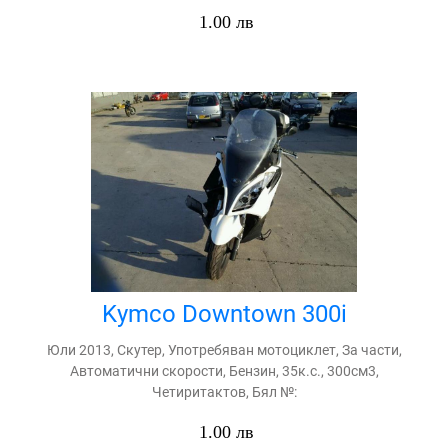
1.00 лв
Kymco Downtown 300i
Юли 2013, Скутер, Употребяван мотоциклет, За части,
Автоматични скорости, Бензин, 35к.с., 300см3,
Четиритактов, Бял №:
1.00 лв