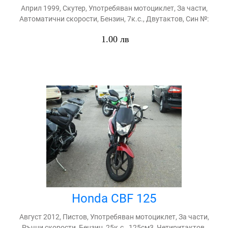
Април 1999, Скутер, Употребяван мотоциклет, За части,
Автоматични скорости, Бензин, 7к.с., Двутактов, Син №:
1.00 лв
Honda CBF 125
Август 2012, Пистов, Употребяван мотоциклет, За части,
Ръчни скорости, Бензин, 25к.с., 125см3, Четиритактов,