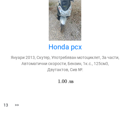
Honda pcx
Януари 2013, Скутер, Употребяван мотоциклет, За части,
Автоматични скорости, Бензин, 1к.с., 125см3,
Двутактов, Сив №:
1.00 лв
13
>>