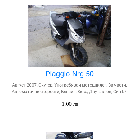
Piaggio Nrg 50
Август 2007, Скутер, Употребяван мотоциклет, За части,
Автоматични скорости, Бензин, 8к.с., Двутактов, Син №:
1.00 лв