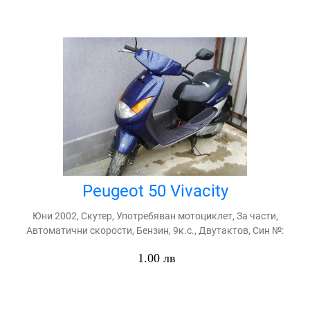
Peugeot 50 Vivacity
Юни 2002, Скутер, Употребяван мотоциклет, За части,
Автоматични скорости, Бензин, 9к.с., Двутактов, Син №:
1.00 лв