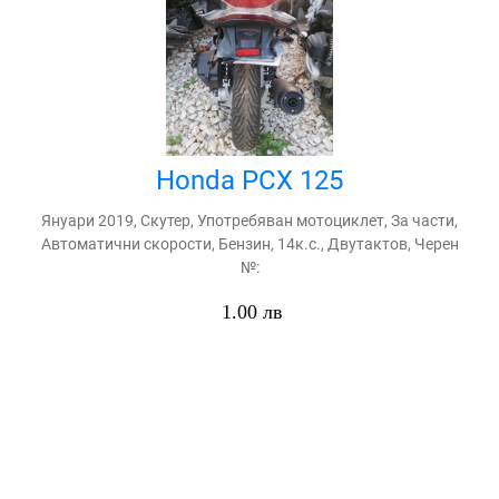
Honda PCX 125
Януари 2019, Скутер, Употребяван мотоциклет, За части,
Автоматични скорости, Бензин, 14к.с., Двутактов, Черен
№:
1.00 лв