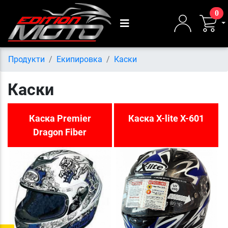
0
Продукти
Екипировка
Каски
Каски
Каска Premier
Каска X-lite X-601
Dragon Fiber