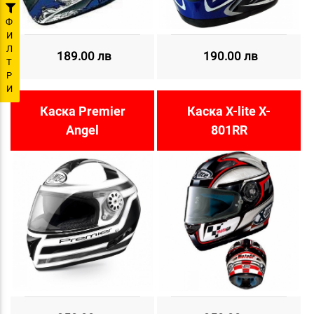
Ф
И
Л
189.00 лв
190.00 лв
Т
Р
И
Каска Premier
Каска X-lite X-
Angel
801RR