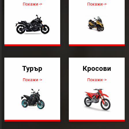
Покажи ->
Покажи ->
Турър
Кросови
Покажи ->
Покажи ->