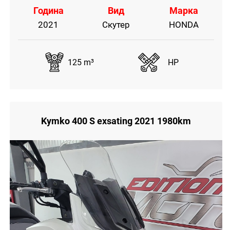
Година
Вид
Марка
2021
Скутер
HONDA
125 m³
HP
Kymko 400 S exsating 2021 1980km