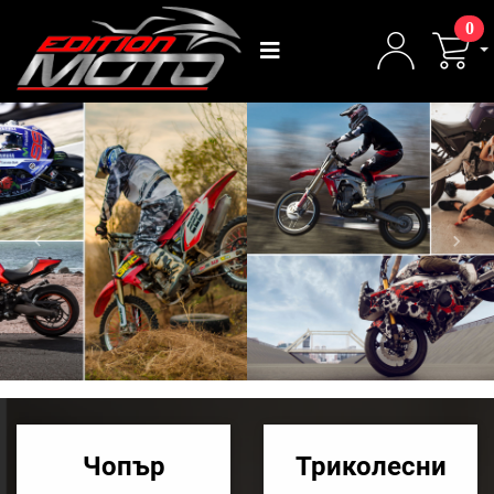
0
Previous
Next
Чопър
Триколесни