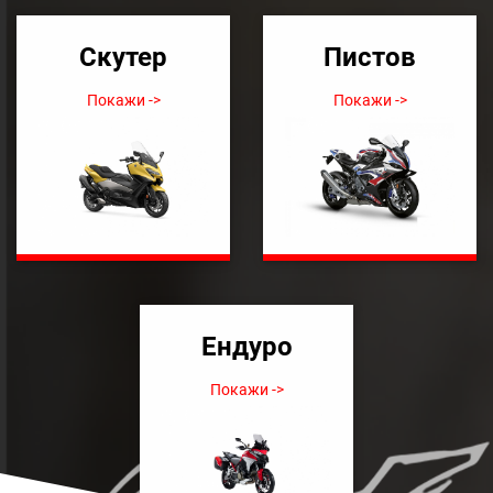
Скутер
Пистов
Покажи ->
Покажи ->
Ендуро
Покажи ->